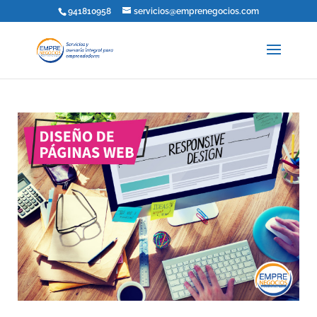
941810958
servicios@emprenegocios.com